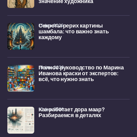
значение художника
13 фев 2026
Секреты рерих картины
шамбала: что важно знать
каждому
10 фев 2026
Полное руководство по Марина
Иванова краски от экспертов:
всё, что нужно знать
10 фев 2026
Как работает дора маар?
Разбираемся в деталях