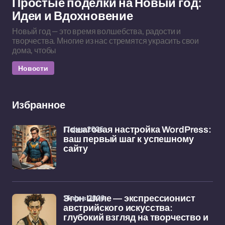
Простые поделки на Новый год:
Идеи и Вдохновение
Новый год — это время волшебства, радости и
творчества. Многие из нас стремятся украсить свои
дома, чтобы
Новости
Избранное
17 фев 2026
Пошаговая настройка WordPress:
ваш первый шаг к успешному
сайту
16 фев 2026
Эгон Шиле — экспрессионист
австрийского искусства:
глубокий взгляд на творчество и