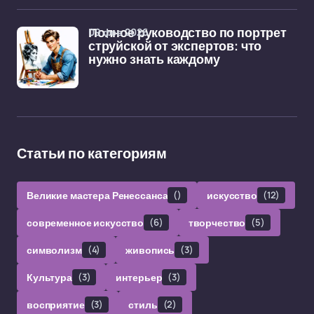
09 фев 2026
Полное руководство по портрет
струйской от экспертов: что
нужно знать каждому
Статьи по категориям
Великие мастера Ренессанса
()
искусство
(12)
современное искусство
(6)
творчество
(5)
символизм
(4)
живопись
(3)
Культура
(3)
интерьер
(3)
восприятие
(3)
стиль
(2)