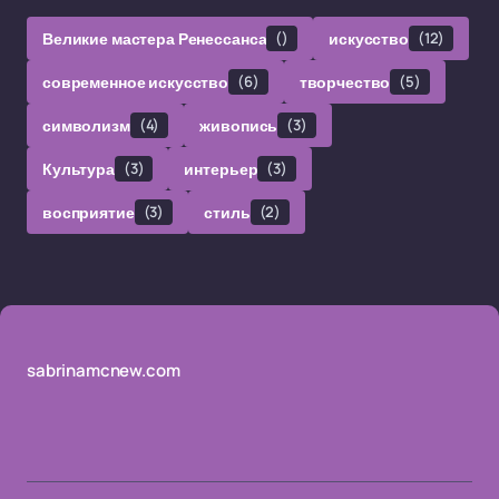
Великие мастера Ренессанса
()
искусство
(12)
современное искусство
(6)
творчество
(5)
символизм
(4)
живопись
(3)
Культура
(3)
интерьер
(3)
восприятие
(3)
стиль
(2)
sabrinamcnew.com