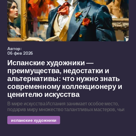
Автор:
06 фев 2026
Испанские художники —
преимущества, недостатки и
альтернативы: что нужно знать
современному коллекционеру и
ценителю искусства
В мире искусства Испания занимает особое место,
подарив миру множество талантливых мастеров, чьи
испанские художники