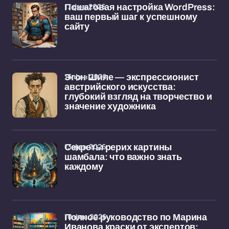
17 фев 2026
Пошаговая настройка WordPress:
ваш первый шаг к успешному
сайту
16 фев 2026
Эгон Шиле — экспрессионист
австрийского искусства:
глубокий взгляд на творчество и
значение художника
13 фев 2026
Секреты рерих картины
шамбала: что важно знать
каждому
10 фев 2026
Полное руководство по Марина
Иванова краски от экспертов: