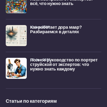
всё, что нужно знать
10 фев 2026
Как работает дора маар?
Разбираемся в деталях
09 фев 2026
Полное руководство по портрет
струйской от экспертов: что
нужно знать каждому
Статьи по категориям