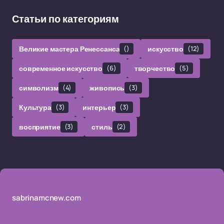
Статьи по категориям
Великие мастера Ренессанса
()
искусство
(12)
современное искусство
(6)
творчество
(5)
символизм
(4)
живопись
(3)
Культура
(3)
интерьер
(3)
восприятие
(3)
стиль
(2)
sabrinamcnew.com