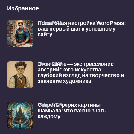
Избранное
17 фев 2026
Пошаговая настройка WordPress:
ваш первый шаг к успешному
сайту
16 фев 2026
Эгон Шиле — экспрессионист
австрийского искусства:
глубокий взгляд на творчество и
значение художника
13 фев 2026
Секреты рерих картины
шамбала: что важно знать
каждому