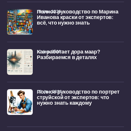
10 фев 2026
Полное руководство по Марина
Иванова краски от экспертов:
всё, что нужно знать
10 фев 2026
Как работает дора маар?
Разбираемся в деталях
09 фев 2026
Полное руководство по портрет
струйской от экспертов: что
нужно знать каждому