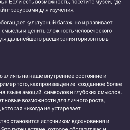
ры:
Если есть возможность, посетите музей, где
айн-ресурсами для изучения.
обогащает культурный багаж, но и развивает
 смыслы и ценить сложность человеческого
для дальнейшего расширения горизонтов в
ю влиять на наше внутреннее состояние и
ример того, как произведение, созданное более
 на языке эмоций, символов и глубоких смыслов.
т новые возможности для личного роста,
которая никогда не устаревает.
сство становится источником вдохновения и
Это путешествие, которое обогатит вас и