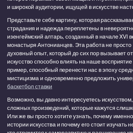
и широкой аудитории, ищущей в искусстве нас
Представьте себе картину, которая рассказыва
страдания и надежда переплетены в невероятн
изенгеймский алтарь, созданный в начале XVI
монастыря Антонианцев. Эта работа не просто
духовный опыт, который до сих пор вызывает от
искусство способно влиять на наше восприятие 
пример, способный перенести нас в эпоху сред
мистицизма и одновременно предложить универ
баскетбол ставки
Возможно, вы давно интересуетесь искусством,
сложных произведений, которые кажутся слишк
Или же вы просто хотите узнать, почему именн
истории искусства и почему его стоит изучать н
кто стремится к саморазвитию и расширению кр