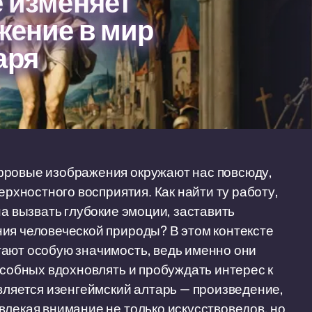
е изменяет
жение в мир
аря
фровые изображения окружают нас повсюду,
ерхностного восприятия. Как найти ту работу,
на вызвать глубокие эмоции, заставить
ия человеческой природы? В этом контексте
тают особую значимость, ведь именно они
особных вдохновлять и пробуждать интерес к
является изенгеймский алтарь — произведение,
влекая внимание не только искусствоведов, но