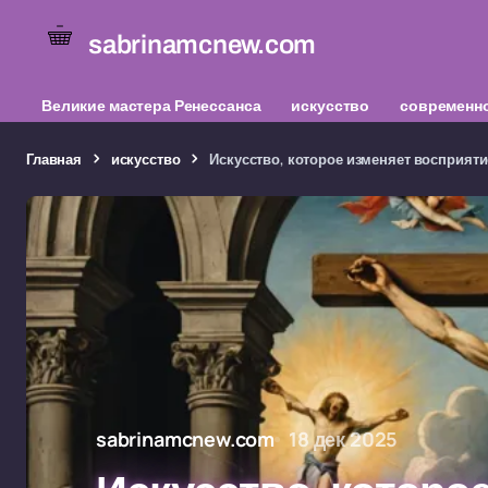
sabrinamcnew.com
Великие мастера Ренессанса
искусство
современно
Главная
искусство
Искусство, которое изменяет восприяти
sabrinamcnew.com
18 дек 2025