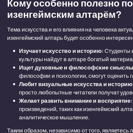
Кому особенно полезно п
изенгеймским алтарём?
Тема искусства и его влияния на человека акту
изенгеймский алтарь будет особенно интересен 
Изучает искусство и историю:
Студенты и
культуры найдут в алтаре богатый материа
Ищет духовные и философские смыслы
философии и психологии, смогут оценить г
Любит визуальные искусства и историю
просто любопытные читатели получат удов
Желает развить внимание и восприятие:
произведений, таких как изенгеймский алт
аналитическое мышление.
Таким образом, независимо от того, являетесь