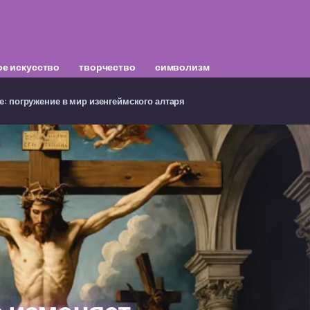
е искусство
творчество
символизм
е: погружение в мир изенгеймского алтаря