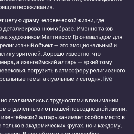
тоящие переживания.
ет целую драму человеческой жизни, где
о детализированном образе. Именно таков
 века художником Маттиасом Грюневальдом для
 религиозный объект — это эмоциональный и
клик у зрителей. Хорошо известно, что
мира, а изенгеймский алтарь — яркий тому
невековья, погрузить в атмосферу религиозного
сальные темы, актуальные и сегодня.
live
 но сталкивались с трудностями в понимании
ом отдалёнными от нашей повседневной жизни.
о изенгеймский алтарь занимает особое место в
е только в академических кругах, но и каждому,
угозора. В нашей статье мы подробно