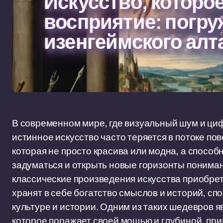
Искусство, которо
восприятие: погру
изенгеймского алт
В современном мире, где визуальный шум и ци
истинное искусство часто теряется в потоке пов
которая не просто красива или модна, а способ
задуматься и открыть новые горизонты пониман
классические произведения искусства приобре
хранят в себе богатство смыслов и историй, сп
культуре и истории. Одним из таких шедевров 
которое поражает своей мощью и глубиной, при