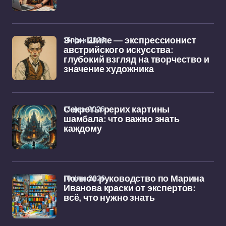
16 фев 2026
Эгон Шиле — экспрессионист
австрийского искусства:
глубокий взгляд на творчество и
значение художника
13 фев 2026
Секреты рерих картины
шамбала: что важно знать
каждому
10 фев 2026
Полное руководство по Марина
Иванова краски от экспертов:
всё, что нужно знать