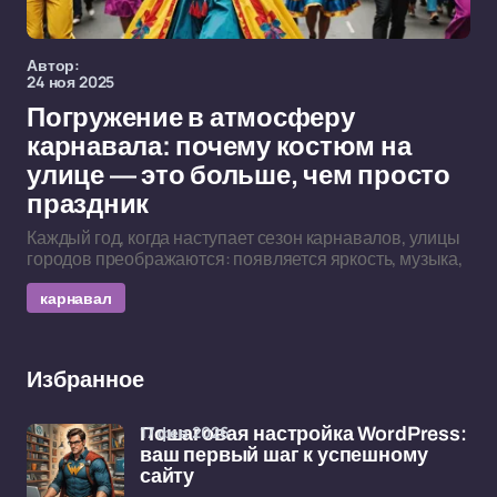
Автор:
24 ноя 2025
Погружение в атмосферу
карнавала: почему костюм на
улице — это больше, чем просто
праздник
Каждый год, когда наступает сезон карнавалов, улицы
городов преображаются: появляется яркость, музыка,
карнавал
Избранное
17 фев 2026
Пошаговая настройка WordPress:
ваш первый шаг к успешному
сайту