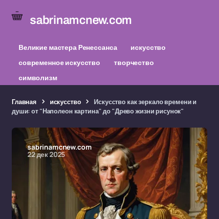
sabrinamcnew.com
Великие мастера Ренессанса
искусство
современное искусство
творчество
символизм
Главная
искусство
Искусство как зеркало времени и
души: от "Наполеон картина" до "Древо жизни рисунок"
sabrinamcnew.com
22 дек 2025