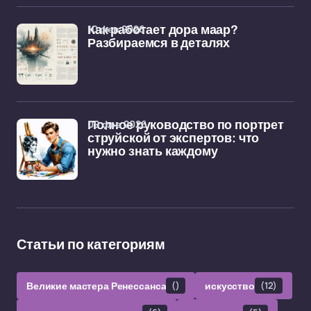
10 фев 2026
Как работает дора маар?
Разбираемся в деталях
09 фев 2026
Полное руководство по портрет
струйской от экспертов: что
нужно знать каждому
Статьи по категориям
Великие мастера Ренессанса
()
искусство
(12)