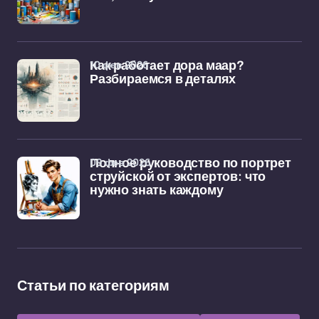
10 фев 2026
Как работает дора маар?
Разбираемся в деталях
09 фев 2026
Полное руководство по портрет
струйской от экспертов: что
нужно знать каждому
Статьи по категориям