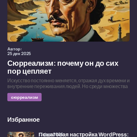
Автор:
25 дек 2025
Сюрреализм: почему он до сих
пор цепляет
Искусство постоянно меняется, отражая дух времени и
внутренние переживания людей. Но среди множества
сюрреализм
Избранное
17 фев 2026
Пошаговая настройка WordPress: