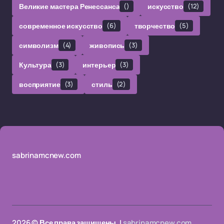
Великие мастера Ренессанса
()
искусство
(12)
современное искусство
(6)
творчество
(5)
символизм
(4)
живопись
(3)
Культура
(3)
интерьер
(3)
восприятие
(3)
стиль
(2)
sabrinamcnew.com
2026 © Все права защищены. |
sabrinamcnew.com