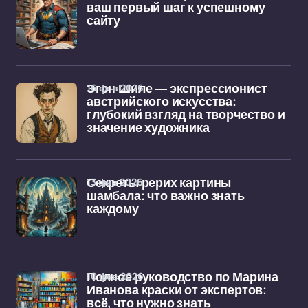
ваш первый шаг к успешному
сайту
16 фев 2026
Эгон Шиле — экспрессионист
австрийского искусства:
глубокий взгляд на творчество и
значение художника
13 фев 2026
Секреты рерих картины
шамбала: что важно знать
каждому
10 фев 2026
Полное руководство по Марина
Иванова краски от экспертов:
всё, что нужно знать