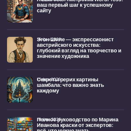
ваш первый шаг к успешному
сайту
16 фев 2026
Эгон Шиле — экспрессионист
австрийского искусства:
глубокий взгляд на творчество и
значение художника
13 фев 2026
Секреты рерих картины
шамбала: что важно знать
каждому
10 фев 2026
Полное руководство по Марина
Иванова краски от экспертов:
всё, что нужно знать