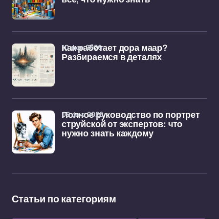
10 фев 2026
Как работает дора маар?
Разбираемся в деталях
09 фев 2026
Полное руководство по портрет
струйской от экспертов: что
нужно знать каждому
Статьи по категориям