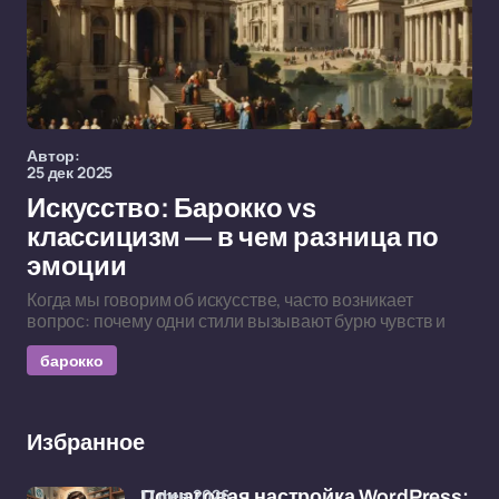
Автор:
25 дек 2025
Искусство: Барокко vs
классицизм — в чем разница по
эмоции
Когда мы говорим об искусстве, часто возникает
вопрос: почему одни стили вызывают бурю чувств и
барокко
Избранное
17 фев 2026
Пошаговая настройка WordPress: