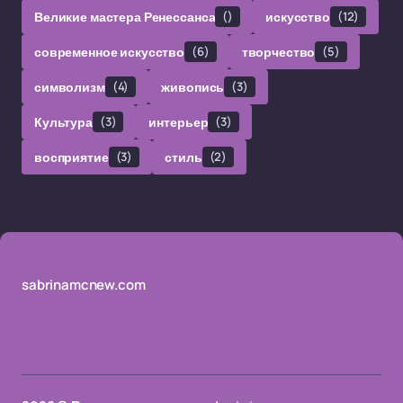
Великие мастера Ренессанса
()
искусство
(12)
современное искусство
(6)
творчество
(5)
символизм
(4)
живопись
(3)
Культура
(3)
интерьер
(3)
восприятие
(3)
стиль
(2)
sabrinamcnew.com