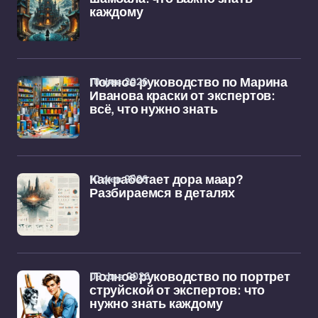
каждому
10 фев 2026
Полное руководство по Марина
Иванова краски от экспертов:
всё, что нужно знать
10 фев 2026
Как работает дора маар?
Разбираемся в деталях
09 фев 2026
Полное руководство по портрет
струйской от экспертов: что
нужно знать каждому