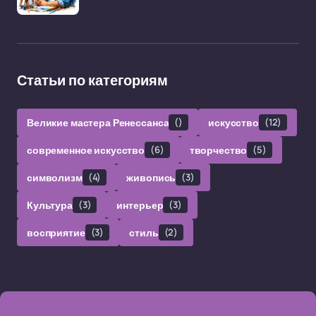
Статьи по категориям
Великие мастера Ренессанса
()
искусство
(12)
современное искусство
(6)
творчество
(5)
символизм
(4)
живопись
(3)
Культура
(3)
интерьер
(3)
восприятие
(3)
стиль
(2)