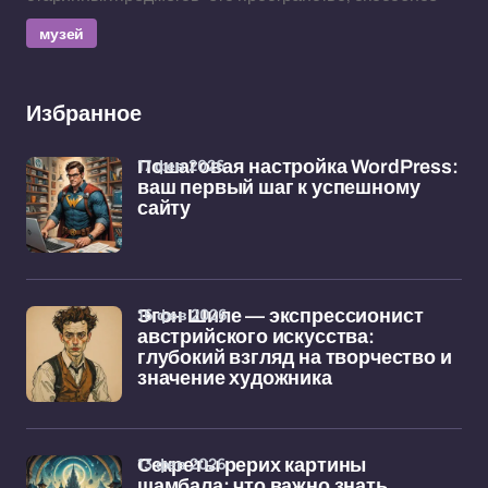
музей
Избранное
17 фев 2026
Пошаговая настройка WordPress:
ваш первый шаг к успешному
сайту
16 фев 2026
Эгон Шиле — экспрессионист
австрийского искусства:
глубокий взгляд на творчество и
значение художника
13 фев 2026
Секреты рерих картины
шамбала: что важно знать