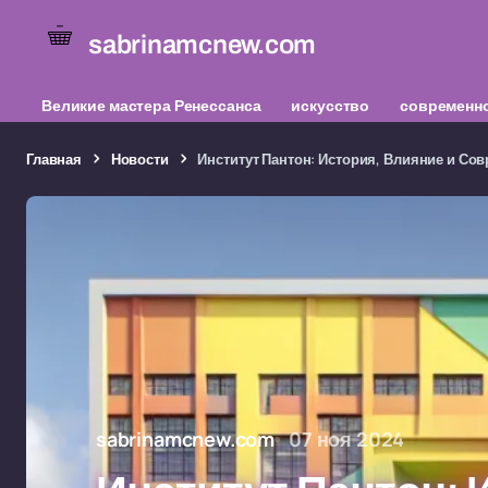
sabrinamcnew.com
Великие мастера Ренессанса
искусство
современно
Главная
Новости
Институт Пантон: История, Влияние и Со
sabrinamcnew.com
07 ноя 2024