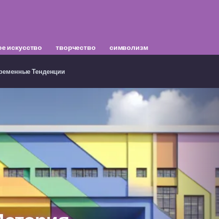
е искусство
творчество
символизм
временные Тенденции