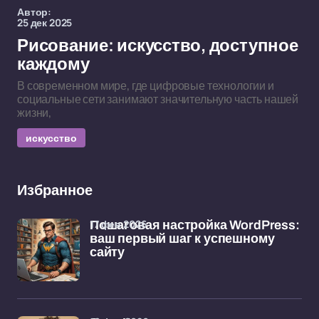
Автор:
25 дек 2025
Рисование: искусство, доступное
каждому
В современном мире, где цифровые технологии и
социальные сети занимают значительную часть нашей
жизни,
искусство
Избранное
17 фев 2026
Пошаговая настройка WordPress:
ваш первый шаг к успешному
сайту