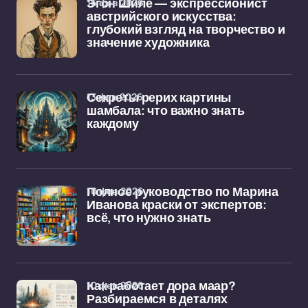
16 фев 2026
Эгон Шиле — экспрессионист
австрийского искусства:
глубокий взгляд на творчество и
значение художника
13 фев 2026
Секреты рерих картины
шамбала: что важно знать
каждому
10 фев 2026
Полное руководство по Марина
Иванова краски от экспертов:
всё, что нужно знать
10 фев 2026
Как работает дора маар?
Разбираемся в деталях