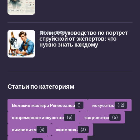
09 фев 2026
Полное руководство по портрет
струйской от экспертов: что
нужно знать каждому
Статьи по категориям
Великие мастера Ренессанса
()
искусство
(12)
современное искусство
(6)
творчество
(5)
символизм
(4)
живопись
(3)