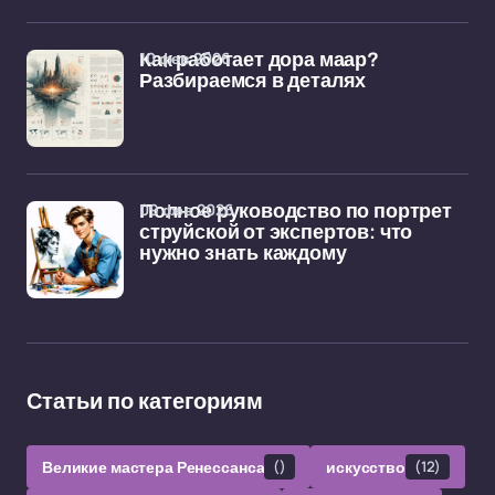
10 фев 2026
Как работает дора маар?
Разбираемся в деталях
09 фев 2026
Полное руководство по портрет
струйской от экспертов: что
нужно знать каждому
Статьи по категориям
Великие мастера Ренессанса
()
искусство
(12)