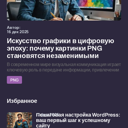
Автор:
16 дек 2025
Искусство графики в цифровую
эпоху: почему картинки PNG
становятся незаменимыми
В современном мире визуальная коммуникация играет
ключевую роль в передаче информации, привлечении
PNG
Избранное
17 фев 2026
Пошаговая настройка WordPress:
ваш первый шаг к успешному
сайту