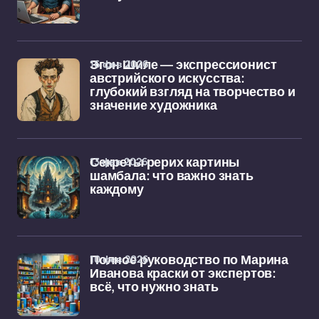
16 фев 2026
Эгон Шиле — экспрессионист
австрийского искусства:
глубокий взгляд на творчество и
значение художника
13 фев 2026
Секреты рерих картины
шамбала: что важно знать
каждому
10 фев 2026
Полное руководство по Марина
Иванова краски от экспертов:
всё, что нужно знать