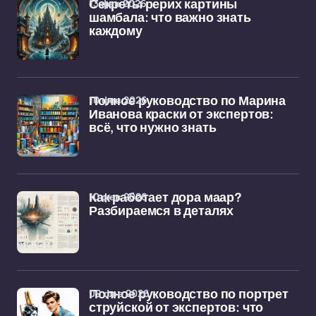
13 фев 2026
Секреты рерих картины
шамбала: что важно знать
каждому
10 фев 2026
Полное руководство по Марина
Иванова краски от экспертов:
всё, что нужно знать
10 фев 2026
Как работает дора маар?
Разбираемся в деталях
09 фев 2026
Полное руководство по портрет
струйской от экспертов: что