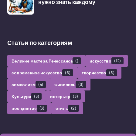
нужно знать каждому
Статьи по категориям
Великие мастера Ренессанса
()
искусство
(12)
современное искусство
(6)
творчество
(5)
символизм
(4)
живопись
(3)
Культура
(3)
интерьер
(3)
восприятие
(3)
стиль
(2)