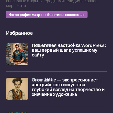
способный открыть перед нами невидимые ранее
миры – это
Фотография макро: объективы насекомые
Избранное
17 фев 2026
Пошаговая настройка WordPress:
ваш первый шаг к успешному
сайту
16 фев 2026
Эгон Шиле — экспрессионист
австрийского искусства:
глубокий взгляд на творчество и
значение художника