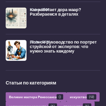
10 фев 2026
Как работает дора маар?
Разбираемся в деталях
09 фев 2026
Полное руководство по портрет
струйской от экспертов: что
нужно знать каждому
Статьи по категориям
Великие мастера Ренессанса
()
искусство
(12)