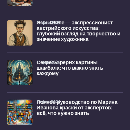
16 фев 2026
Эгон Шиле — экспрессионист
австрийского искусства:
глубокий взгляд на творчество и
значение художника
13 фев 2026
Секреты рерих картины
шамбала: что важно знать
каждому
10 фев 2026
Полное руководство по Марина
Иванова краски от экспертов:
всё, что нужно знать