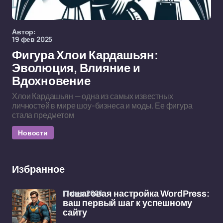
Автор:
19 фев 2025
Фигура Хлои Кардашьян:
Эволюция, Влияние и
Вдохновение
Хлои Кардашьян — одна из самых известных
личностей в мире шоу-бизнеса и моды. Ее фигура
стала предметом
Новости
Избранное
17 фев 2026
Пошаговая настройка WordPress:
ваш первый шаг к успешному
сайту