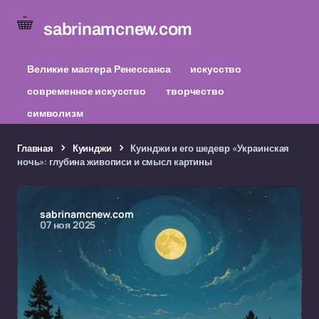
sabrinamcnew.com
Великие мастера Ренессанса
искусство
современное искусство
творчество
символизм
Главная
Куинджи
Куинджи и его шедевр «Украинская
ночь»: глубина живописи и смысл картины
sabrinamcnew.com
07 ноя 2025