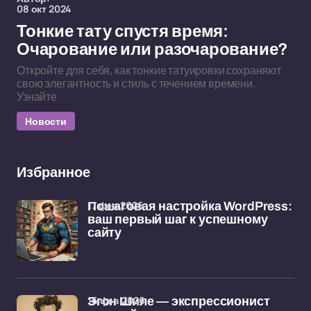
08 окт 2024
Тонкие тату спустя время:
Очарование или разочарование?
Откройте для себя, как тонкие татуировки сохраняют
свою элегантность и стиль с течением времени.
Узнайте
Новости
Избранное
17 фев 2026
Пошаговая настройка WordPress:
ваш первый шаг к успешному
сайту
16 фев 2026
Эгон Шиле — экспрессионист