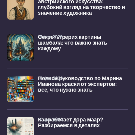
австрийского искусства:
глубокий взгляд на творчество и
значение художника
13 фев 2026
Секреты рерих картины
шамбала: что важно знать
каждому
10 фев 2026
Полное руководство по Марина
Иванова краски от экспертов:
всё, что нужно знать
10 фев 2026
Как работает дора маар?
Разбираемся в деталях