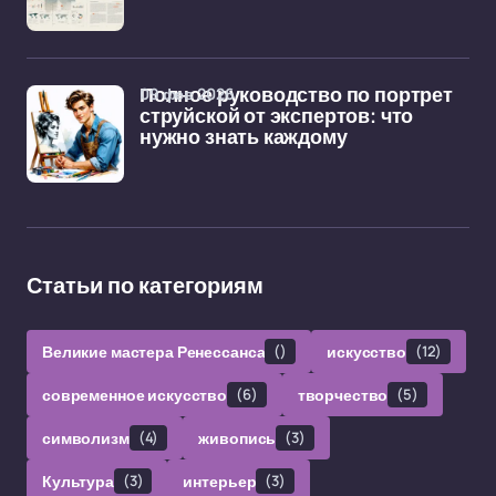
09 фев 2026
Полное руководство по портрет
струйской от экспертов: что
нужно знать каждому
Статьи по категориям
Великие мастера Ренессанса
()
искусство
(12)
современное искусство
(6)
творчество
(5)
символизм
(4)
живопись
(3)
Культура
(3)
интерьер
(3)