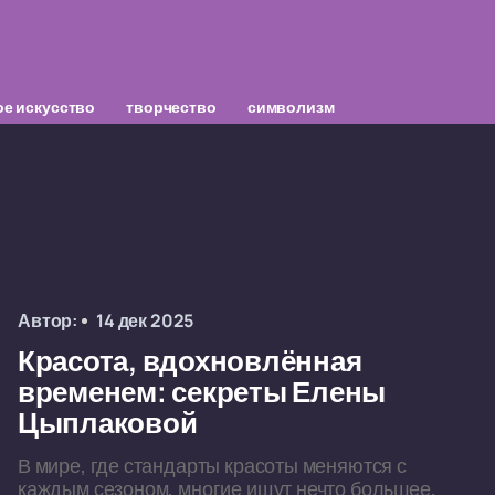
е искусство
творчество
символизм
Автор:
14 дек 2025
Красота, вдохновлённая
временем: секреты Елены
Цыплаковой
В мире, где стандарты красоты меняются с
каждым сезоном, многие ищут нечто большее,