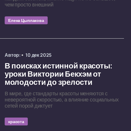
чем просто внешний
Елена Цыплакова
Автор:
10 дек 2025
В поисках истинной красоты:
уроки Виктории Бекхэм от
молодости до зрелости
В мире, где стандарты красоты меняются с
невероятной скоростью, а влияние социальных
сетей порой диктует
красота