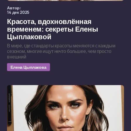
Автор:
14 дек 2025
Красота, вдохновлённая
временем: секреты Елены
Цыплаковой
В мире, где стандарты красоты меняются с каждым
сезоном, многие ищут нечто большее, чем просто
внешний
Елена Цыплакова