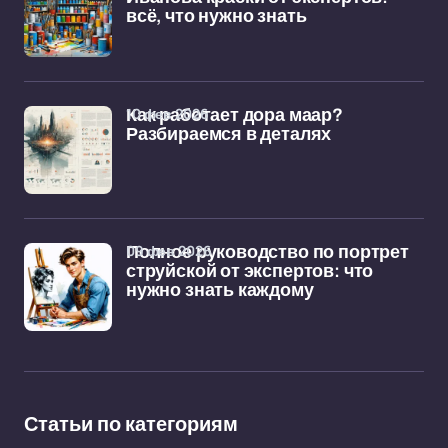
всё, что нужно знать
10 фев 2026
Как работает дора маар?
Разбираемся в деталях
09 фев 2026
Полное руководство по портрет
струйской от экспертов: что
нужно знать каждому
Статьи по категориям