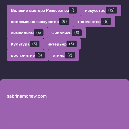
Великие мастера Ренессанса
()
искусство
(12)
современное искусство
(6)
творчество
(5)
символизм
(4)
живопись
(3)
Культура
(3)
интерьер
(3)
восприятие
(3)
стиль
(2)
sabrinamcnew.com