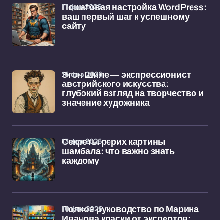
17 фев 2026
Пошаговая настройка WordPress:
ваш первый шаг к успешному
сайту
16 фев 2026
Эгон Шиле — экспрессионист
австрийского искусства:
глубокий взгляд на творчество и
значение художника
13 фев 2026
Секреты рерих картины
шамбала: что важно знать
каждому
10 фев 2026
Полное руководство по Марина
Иванова краски от экспертов: