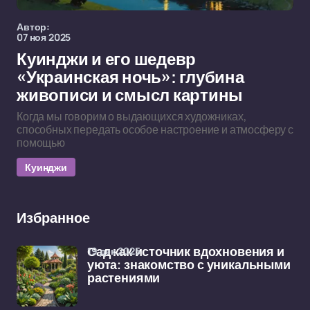
Автор:
07 ноя 2025
Куинджи и его шедевр
«Украинская ночь»: глубина
живописи и смысл картины
Когда мы говорим о выдающихся художниках,
способных передать особое настроение и атмосферу с
помощью
Куинджи
Избранное
19 дек 2025
Сад как источник вдохновения и
уюта: знакомство с уникальными
растениями