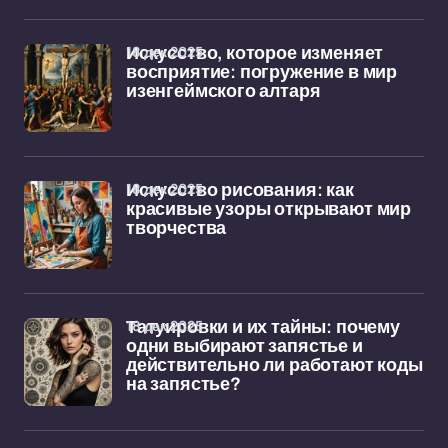
18 дек 2025
Искусство, которое изменяет
восприятие: погружение в мир
изенгеймского алтаря
18 дек 2025
Искусство рисования: как
красивые узоры открывают мир
творчества
18 дек 2025
Татуировки и их тайны: почему
одни выбирают запястье и
действительно ли работают коды
на запястье?