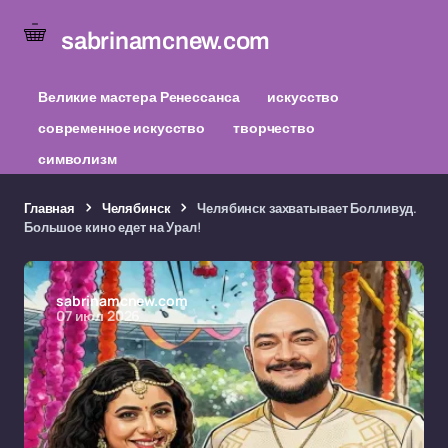
sabrinamcnew.com
Великие мастера Ренессанса
искусство
современное искусство
творчество
символизм
Главная
Челябинск
Челябинск захватывает Болливуд.
Большое кино едет на Урал!
sabrinamcnew.com
07 июл 2026