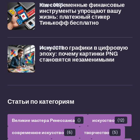
18 дек 2025
Как современные финансовые
инструменты упрощают вашу
жизнь: платежный стикер
Тинькофф бесплатно
16 дек 2025
Искусство графики в цифровую
эпоху: почему картинки PNG
становятся незаменимыми
Статьи по категориям
Великие мастера Ренессанса
()
искусство
(12)
современное искусство
(6)
творчество
(5)