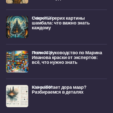
13 фев 2026
Секреты рерих картины
шамбала: что важно знать
каждому
10 фев 2026
Полное руководство по Марина
Иванова краски от экспертов:
всё, что нужно знать
10 фев 2026
Как работает дора маар?
Разбираемся в деталях