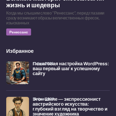
жизнь и шедевры
Когда мы слышим слово "Ренессанс", перед глазами
сразу возникают образы величественных фресок,
изысканных
Ренессанс
Избранное
17 фев 2026
Пошаговая настройка WordPress:
ваш первый шаг к успешному
сайту
16 фев 2026
Эгон Шиле — экспрессионист
австрийского искусства:
глубокий взгляд на творчество и
значение художника