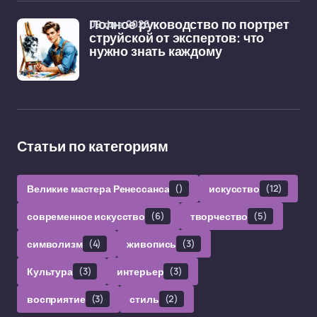
09 фев 2026
Полное руководство по портрет
струйской от экспертов: что
нужно знать каждому
Статьи по категориям
Великие мастера Ренессанса
()
искусство
(12)
современное искусство
(6)
творчество
(5)
символизм
(4)
живопись
(3)
Культура
(3)
интерьер
(3)
восприятие
(3)
стиль
(2)