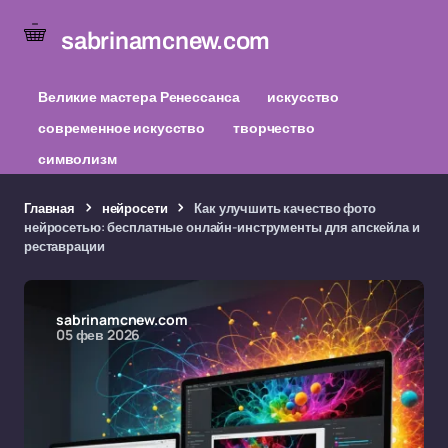
sabrinamcnew.com
Великие мастера Ренессанса
искусство
современное искусство
творчество
символизм
Главная
нейросети
Как улучшить качество фото
нейросетью: бесплатные онлайн-инструменты для апскейла и
реставрации
sabrinamcnew.com
05 фев 2026