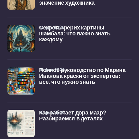
значение художника
13 фев 2026
Секреты рерих картины
шамбала: что важно знать
каждому
10 фев 2026
Полное руководство по Марина
Иванова краски от экспертов:
всё, что нужно знать
10 фев 2026
Как работает дора маар?
Разбираемся в деталях