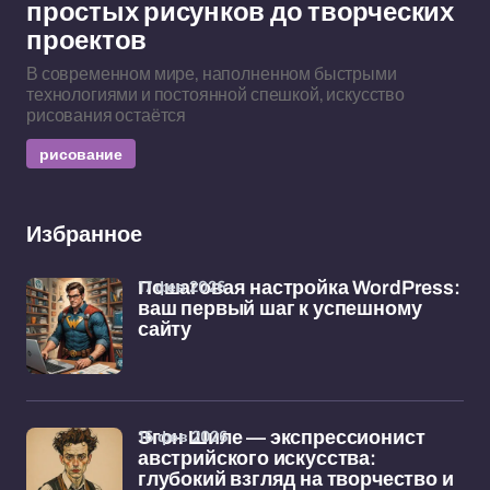
простых рисунков до творческих
проектов
В современном мире, наполненном быстрыми
технологиями и постоянной спешкой, искусство
рисования остаётся
рисование
Избранное
17 фев 2026
Пошаговая настройка WordPress:
ваш первый шаг к успешному
сайту
16 фев 2026
Эгон Шиле — экспрессионист
австрийского искусства:
глубокий взгляд на творчество и