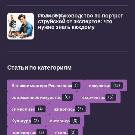
09 фев 2026
Полное руководство по портрет
струйской от экспертов: что
нужно знать каждому
Статьи по категориям
Великие мастера Ренессанса
()
искусство
(12)
современное искусство
(6)
творчество
(5)
символизм
(4)
живопись
(3)
Культура
(3)
интерьер
(3)
восприятие
(3)
стиль
(2)