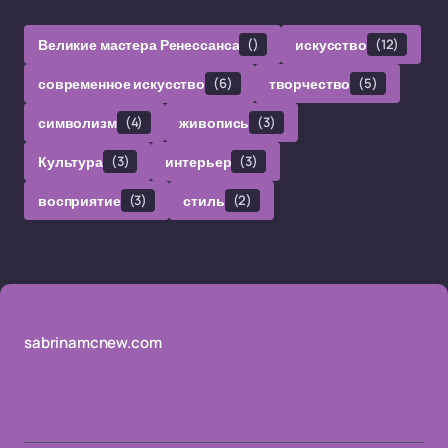
Великие мастера Ренессанса
()
искусство
(12)
современное искусство
(6)
творчество
(5)
символизм
(4)
живопись
(3)
Культура
(3)
интерьер
(3)
восприятие
(3)
стиль
(2)
sabrinamcnew.com