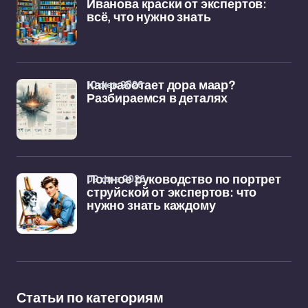
Иванова краски от экспертов:
всё, что нужно знать
10 фев 2026
Как работает дора маар?
Разбираемся в деталях
09 фев 2026
Полное руководство по портрет
струйской от экспертов: что
нужно знать каждому
Статьи по категориям