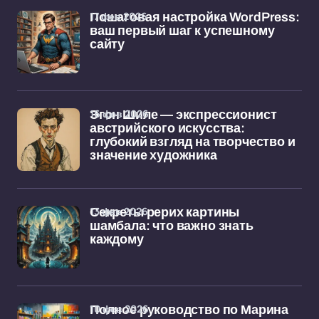
17 фев 2026
Пошаговая настройка WordPress:
ваш первый шаг к успешному
сайту
16 фев 2026
Эгон Шиле — экспрессионист
австрийского искусства:
глубокий взгляд на творчество и
значение художника
13 фев 2026
Секреты рерих картины
шамбала: что важно знать
каждому
10 фев 2026
Полное руководство по Марина