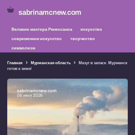
sabrinamcnew.com
Великие мастера Ренессанса
искусство
современное искусство
творчество
символизм
Главная
Мурманская область
Мазут в запасе. Мурманск
готов к зиме!
sabrinamcnew.com
06 июл 2026