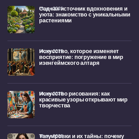
19 дек 2025
Сад как источник вдохновения и
уюта: знакомство с уникальными
растениями
18 дек 2025
Искусство, которое изменяет
восприятие: погружение в мир
изенгеймского алтаря
18 дек 2025
Искусство рисования: как
красивые узоры открывают мир
творчества
18 дек 2025
Татуировки и их тайны: почему