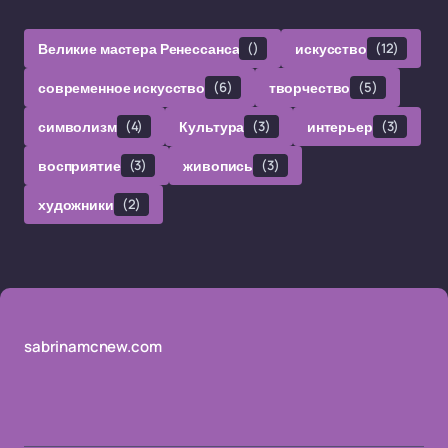
Великие мастера Ренессанса
()
искусство
(12)
современное искусство
(6)
творчество
(5)
символизм
(4)
Культура
(3)
интерьер
(3)
восприятие
(3)
живопись
(3)
художники
(2)
sabrinamcnew.com