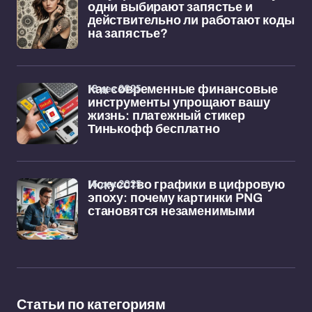
одни выбирают запястье и
действительно ли работают коды
на запястье?
18 дек 2025
Как современные финансовые
инструменты упрощают вашу
жизнь: платежный стикер
Тинькофф бесплатно
16 дек 2025
Искусство графики в цифровую
эпоху: почему картинки PNG
становятся незаменимыми
Статьи по категориям