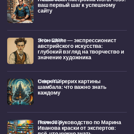
ваш первый шаг к успешному
сайту
16 фев 2026
Эгон Шиле — экспрессионист
австрийского искусства:
глубокий взгляд на творчество и
значение художника
13 фев 2026
Секреты рерих картины
шамбала: что важно знать
каждому
10 фев 2026
Полное руководство по Марина
Иванова краски от экспертов:
всё, что нужно знать