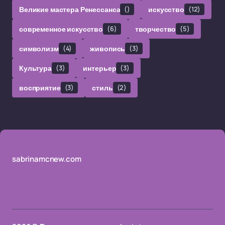
Великие мастера Ренессанса
()
искусство
(12)
современное искусство
(6)
творчество
(5)
символизм
(4)
живопись
(3)
Культура
(3)
интерьер
(3)
восприятие
(3)
стиль
(2)
sabrinamcnew.com