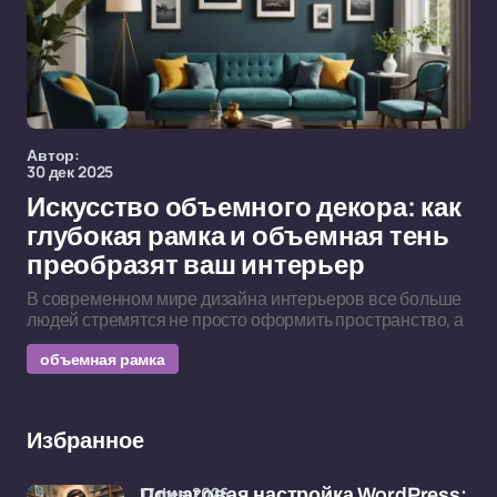
Автор:
30 дек 2025
Искусство объемного декора: как
глубокая рамка и объемная тень
преобразят ваш интерьер
В современном мире дизайна интерьеров все больше
людей стремятся не просто оформить пространство, а
объемная рамка
Избранное
17 фев 2026
Пошаговая настройка WordPress: