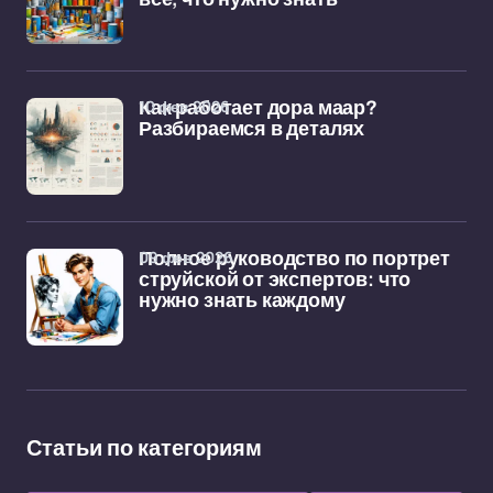
10 фев 2026
Как работает дора маар?
Разбираемся в деталях
09 фев 2026
Полное руководство по портрет
струйской от экспертов: что
нужно знать каждому
Статьи по категориям