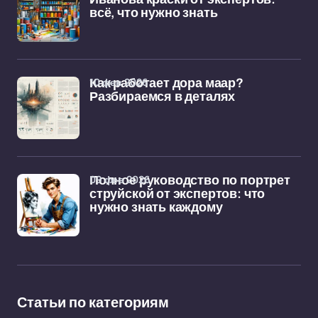
всё, что нужно знать
10 фев 2026
Как работает дора маар?
Разбираемся в деталях
09 фев 2026
Полное руководство по портрет
струйской от экспертов: что
нужно знать каждому
Статьи по категориям