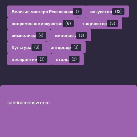
Великие мастера Ренессанса
()
искусство
(12)
современное искусство
(6)
творчество
(5)
символизм
(4)
живопись
(3)
Культура
(3)
интерьер
(3)
восприятие
(3)
стиль
(2)
sabrinamcnew.com