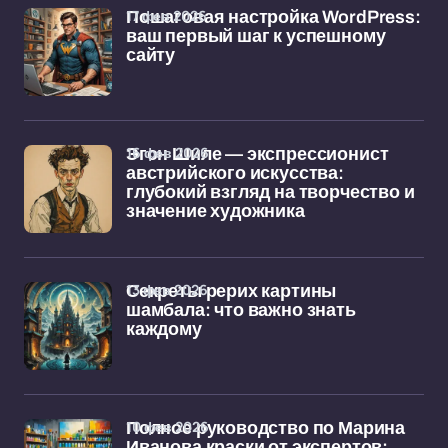
17 фев 2026
Пошаговая настройка WordPress:
ваш первый шаг к успешному
сайту
16 фев 2026
Эгон Шиле — экспрессионист
австрийского искусства:
глубокий взгляд на творчество и
значение художника
13 фев 2026
Секреты рерих картины
шамбала: что важно знать
каждому
10 фев 2026
Полное руководство по Марина
Иванова краски от экспертов: