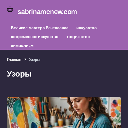
sabrinamcnew.com
Великие мастера Ренессанса
искусство
современное искусство
творчество
символизм
Главная
Узоры
Узоры