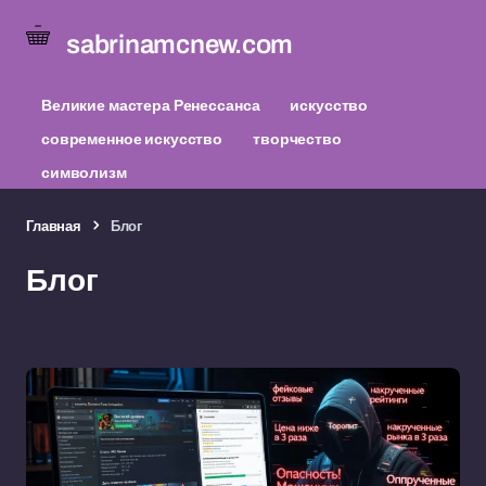
sabrinamcnew.com
Великие мастера Ренессанса
искусство
современное искусство
творчество
символизм
Главная
Блог
Блог