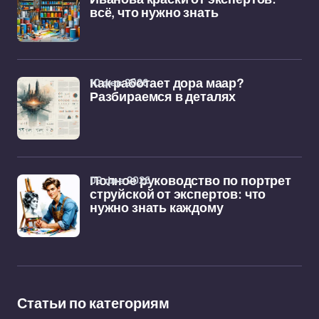
всё, что нужно знать
10 фев 2026
Как работает дора маар?
Разбираемся в деталях
09 фев 2026
Полное руководство по портрет
струйской от экспертов: что
нужно знать каждому
Статьи по категориям