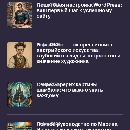
17 фев 2026
Пошаговая настройка WordPress:
ваш первый шаг к успешному
сайту
16 фев 2026
Эгон Шиле — экспрессионист
австрийского искусства:
глубокий взгляд на творчество и
значение художника
13 фев 2026
Секреты рерих картины
шамбала: что важно знать
каждому
10 фев 2026
Полное руководство по Марина
Иванова краски от экспертов: