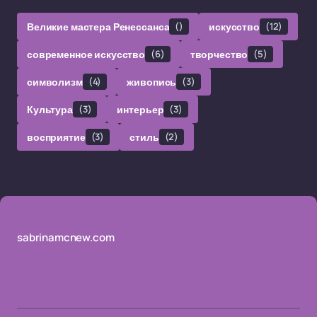
Великие мастера Ренессанса
()
искусство
(12)
современное искусство
(6)
творчество
(5)
символизм
(4)
живопись
(3)
Культура
(3)
интерьер
(3)
восприятие
(3)
стиль
(2)
sabrinamcnew.com