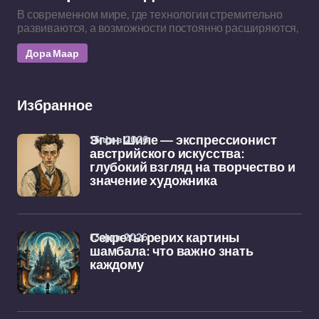
В современном мире, где технологии стремительно
развиваются, а возможности постоянно расширяются,
Дора Маар
Избранное
16 фев 2026
Эгон Шиле — экспрессионист
австрийского искусства:
глубокий взгляд на творчество и
значение художника
13 фев 2026
Секреты рерих картины
шамбала: что важно знать
каждому