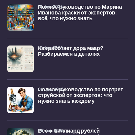
10 фев 2026
Полное руководство по Марина
Иванова краски от экспертов:
всё, что нужно знать
10 фев 2026
Как работает дора маар?
Разбираемся в деталях
09 фев 2026
Полное руководство по портрет
струйской от экспертов: что
нужно знать каждому
06 фев 2026
Всё о миллиард рублей