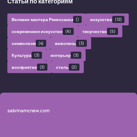
Статьи по категориям
Великие мастера Ренессанса
()
искусство
(12)
современное искусство
(6)
творчество
(5)
символизм
(4)
живопись
(3)
Культура
(3)
интерьер
(3)
восприятие
(3)
стиль
(2)
sabrinamcnew.com