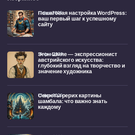
17 фев 2026
Пошаговая настройка WordPress:
ваш первый шаг к успешному
сайту
16 фев 2026
Эгон Шиле — экспрессионист
австрийского искусства:
глубокий взгляд на творчество и
значение художника
13 фев 2026
Секреты рерих картины
шамбала: что важно знать
каждому