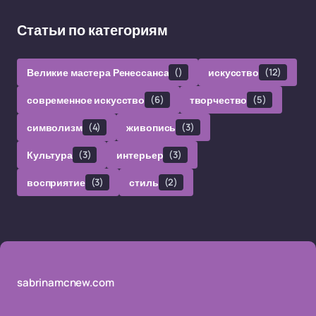
Статьи по категориям
Великие мастера Ренессанса
()
искусство
(12)
современное искусство
(6)
творчество
(5)
символизм
(4)
живопись
(3)
Культура
(3)
интерьер
(3)
восприятие
(3)
стиль
(2)
sabrinamcnew.com