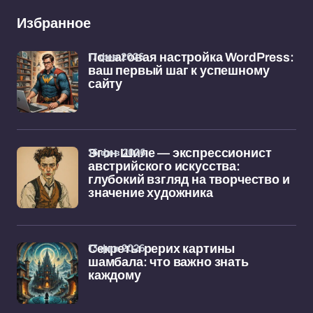
Избранное
17 фев 2026
Пошаговая настройка WordPress:
ваш первый шаг к успешному
сайту
16 фев 2026
Эгон Шиле — экспрессионист
австрийского искусства:
глубокий взгляд на творчество и
значение художника
13 фев 2026
Секреты рерих картины
шамбала: что важно знать
каждому